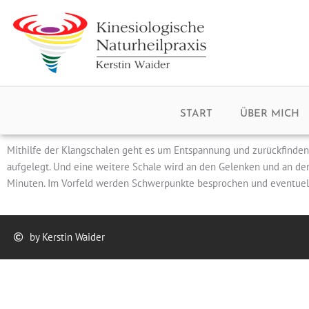
Zum
Inhalt
springen
START
ÜBER MICH
Mithilfe der Klangschalen geht es um Entspannung und zurückfinden 
aufgelegt. Und eine weitere Schale wird an den Gelenken und an den
Minuten. Im Vorfeld werden Schwerpunkte besprochen und eventuell
by Kerstin Waider