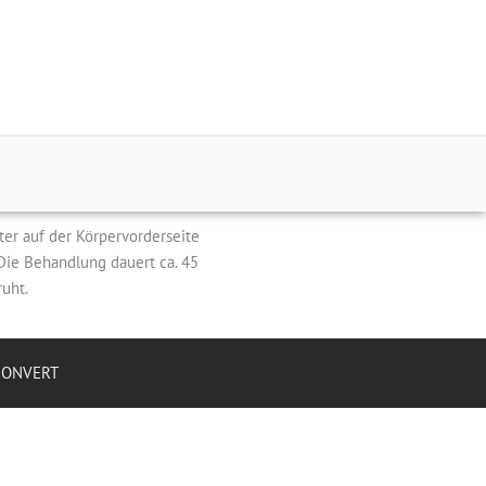
er auf der Körpervorderseite
Die Behandlung dauert ca. 45
uht.
CONVERT